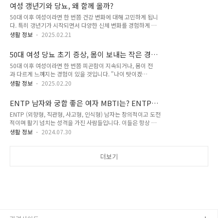
합니다.특히 직장인이나 기존 경력자라면 시간과 비용 측면에서
문제수난이도재무회계100점40문제중상세무회계100점40문
여성 갱년기와 당뇨, 왜 함께 올까?
매우 현실적인 선택지입니다. 다만 사회복지사 2급 학점은행제
제중상원가관리회계40점20문제상합격 기준: ..
50대 이후 여성이라면 한 번쯤 건강 변화에 대해 고민하게 됩니
비용 총정리를 정확히 이해해야 향후 학습 계획을 세우고 예산을
다. 특히 갱년기가 시작되면서 다양한 신체 변화를 경험하게 되
준비할 수 있습니다.💡 핵심 정보: 학점은행제는 온라인 강의 중
는데요. 문제는 이 시기에 당뇨병을 진단받는 여성들이 급격
심이지만 1년에 1~2주 정도의 출석수업(계절학기)이 필수입니
생활 정보
2025.02.21
히 증가한다는 점입니다. 실제로 대한당뇨병학회에 따르면 50
다. 유연한 일정 조정이 가능해 직장인도 부담 없이 참여할 수 있
대 여성의 당뇨병 유병률은 약 15% 이상으로 보고되고 있으
습니다. 사회복지사 2급 학점은행제 비용 구조비용을 정확히 파
50대 여성 당뇨 초기 증상, 몸이 보내는 작은 경
며, 갱년기 이후 그 비율이 더욱 증가하는 추세입니다. 그렇다
악하기 위해서는 과목당 학비, 학기별 ..
고
50대 이후 여성이라면 한 번쯤 피곤함이 지속되거나, 몸이 전
면 갱년기와 당뇨는 어떤 관계가 있을까요? 단순히 나이가 들어
과 다르게 느껴지는 경험이 있을 것입니다. "나이 탓이겠
서 당뇨 위험이 높아지는 걸까요? 아니면 갱년기가 혈당 조절
지", "갱년기 때문이겠지"라고 넘기기 쉽지만, 사실 이러한 변화
에 직접적인 영향을 미치는 걸까요? 이번 글에서는 여성 갱년기
생활 정보
2025.02.20
는 당뇨의 초기 신호일 수 있습니다. 대한당뇨병학회에 따르
와 당뇨병의 관계를 심층적으로 분석하고, 건강한 혈당 관리
면 국내 50대 여성의 당뇨병 유병률은 약 15% 이상으로, 10
를 위한 실천 방법까지 알려드리겠습니다. ※ 목차 ※아래 목
ENTP 남자와 궁합 좋은 여자 MBTI는? ENTP
명 중 1~2명꼴로 당뇨를 앓고 있습니다. 하지만 초기에는 뚜렷
차를 클릭하면 해당 글로 이동됩니다. 1. 여성..
특징과 장점, 연애스타일
ENTP (외향형, 직관형, 사고형, 인식형) 남자는 창의적이고 도전
한 증상이 없거나 사소한 변화로 나타나기 때문에 놓치기 쉽습니
적이며 활기 넘치는 성격을 가진 사람들입니다. 이들은 항상 새
다. 몸이 보내는 작은 경고를 무시하면 합병증으로 이어질 위험
로운 아이디어를 탐구하고 변화를 즐기며 지적은 토론을 통해 성
이 큽니다. 그렇다면 50대 여성에게 흔히 나타나는 당뇨 초기 증
생활 정보
2024.07.30
장을 추구합니다. 오늘 포스팅에서는 ENTP 남자의 특징, 장점,
상에는 어떤 것들이 있을까요? 아래에서 하나씩 살펴보겠습니
연애스타일과 궁합이 좋은 여자 MBTI 유형에 대해 살펴보겠습
다. ※ 목차 ※아래 목차를 클릭하면 해당 글로 이동됩니다. 1.
니다. ※ 목차 ※아래 목차를 클릭하면 해당 글로 이동됩니
더보기
당뇨 초기 증상2. 당뇨 초기 증상..
다. 1. ENTP 연애스타일2. ENTP 와 어울리는 궁합3. ENTP 남
자 특징4. ENTP 남자 장점 ENTP 남자 연애스타일 열정적이
고 다이나믹함지적인 대화 중시자유와 독립 존중유머와 재미 추
구도전과 성장 ENTP 남자의 연애스타일입니다. ENTP 남자는
열정적이며 연애에서도 다이나믹한 관계를 추구합니다. 이들은
끊..