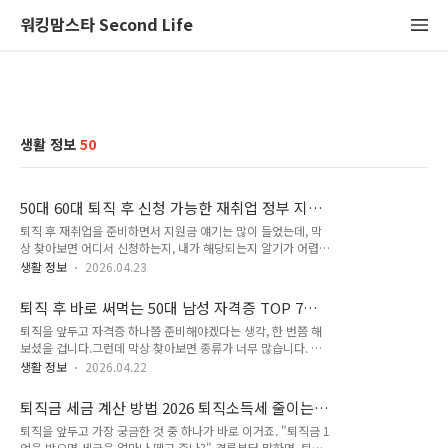
워킹맘스타 Second Life
생활 정보
50
50대 60대 퇴직 후 신청 가능한 재취업 정부 지원
금 5가지
퇴직 후 재취업을 준비하면서 지원금 얘기는 많이 들었는데, 막
상 찾아보면 어디서 신청하는지, 내가 해당되는지 알기가 어렵습
니다.이 글에서는 2026년 현재 실제로 운영 중인 50대·60대 재
생활 정보
2026.04.23
취업 지원금 5가지만 뽑았습니다. 명칭, 지원 금액, 신청 자격, 신
청 방법까지 한 번에 정리했으니 끝까지 읽어보세요. !! 이 글의
퇴직 후 바로 써먹는 50대 남성 자격증 TOP 7
핵심 한 줄 !!지원금을 모두 챙기면 재취업 준비 기간 동안 최대
2026 취업률 월급 실데이터
퇴직을 앞두고 자격증 하나쯤 준비해야겠다는 생각, 한 번쯤 해
월 60만~150만원 + 취업 후 추가 360만원까지 받을 수 있습니
보셨을 겁니다.그런데 막상 찾아보면 종류가 너무 많습니다. 전
다 ※ 목차 ※아래 목차를 클릭하면 해당 글로 이동됩니다. 1.
기기사, 지게차, 경비지도사, 사회복지사… 뭘 골라야 할지 모르
2026 달라진 지원금2. 재취업 정부지원금 5가지3. 50대 60대
생활 정보
2026.04.22
겠고, 혹시 나이 때문에 취업이 안 되는 건 아닐까 걱정도 됩니
상황별 지원금 신청 순서 2026년 달라진 지원금 핵심 변경사항
다. 결론부터 말씀드리겠습니다. 50세 이상 국가기술자격 취득
먼저 확인 본론 전에 2026년에 새로 바뀐 ..
퇴직금 세금 계산 방법 2026 퇴직소득세 줄이는
자는 최근 5년간 약 88% 증가해 전체 연령 중 가장 높은 증가율
합법적 방법 총정리
퇴직을 앞두고 가장 궁금한 것 중 하나가 바로 이거죠. "퇴직금 1
을 기록하고 있습니다. 퇴직 이후의 노후를 위해 50대 남성들이
억을 받으면 세금을 얼마나 떼고 주나?" 결론부터 말하면, 퇴직