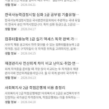
자격증 시장으로 몰리고 있다는 뜻입니다. 고용노동부와 한국직
금에 붙는 세금은 근속연수가 길수록 줄어드는 구조입니다. 20
업능력연구원이 2020~2024년 중장년 자격증 취득자 51만 명
생활 정보
2026.04.21
년 일한 사람과 5년 일한 사람의 세율이 다릅니다. 그리고 퇴직
의 실제 취업 데이터를 분석한 결과를 기반으로, 퇴직 후 50대
금을 어떻게 받느냐에 따라 세금이 최대 40%까지 줄어들기도
남성이 실질적으로 취업까지 연결되는 자격증만 골랐습니다. ※
한국사능력검정시험 심화 1급 공부법 기출유형
합니다. 이 글에서는 퇴직소득세 계산 구조, 실제 계산 예시, 그
목차 ※아래 목차를..
분석·공무원 가산점 완벽정리
한국사능력검정시험은 국사편찬위원회에서 주관하는 국내 유일
리고 합법적으로 세금을 줄이는 방법까지 한 번에 정리해 드립니
의 한국사 공인 자격시험입니다. 특히 심화 등급(1급, 2급)은 공
다. ※ 목차 ※아래 목차를 클릭하면 해당 글로 이동됩니다. 1.
무원 채용, 국가기관 취업, 관광·문화 산업 종사자 선발에서 인
퇴직금 세금, 퇴직소득세란?2. 오래 일할 수록 세금 줄어드는 이
생활 정보
2026.04.17
정받는 중요한 자격으로, 시험 난도와 합격기준이 높아 체계적인
유3. 퇴직금 절세 방법4. 퇴직금 세금 체크리스트 퇴직금 세금,
학습 전략이 필수입니다. 본 글에서는 한국사능력검정시험 심화
퇴직소득세란? ✅ 퇴직금 세금, 퇴직소득세란? 퇴직소득세는 회
컴퓨터활용능력 1급 실기 액세스 독학 완벽 가이
1급 공부법의 핵심 요소를 분석하고, 기출 출제 유형별 학습 방
사에 속한..
드
사무직 채용 공고에서 자주 찾아볼 수 있는 컴퓨터활용능력 1급
향과 공무원 가산점 현황을 상세히 정리했습니다. 한국사능력검
자격증. 많은 구직자들이 이 자격증 취득을 고려하지만, 실제로
정시험 심화 1급 vs 기본 등급의 명확한 차이한국사능력검정시
시험 난이도와 준비 과정에 대해 명확히 알고 있는 사람은 많지
험은 총 6개 급수(심화 1·2급, 기본 3~6급)로 구성되어 있으며,
생활 정보
2026.04.15
않습니다. 특히 컴퓨터활용능력 1급 실기 액세스 독학은 엑셀에
심화 등급은 기본 등급과 전혀 다른 난도와 요구 역량을 가집니
비해 상대적으로 정보가 부족하고, 합격 난이도도 높은 편입니
다. 다음 표를 통해 각 급수의 특성을 비교하면 학습 전략 수립에
재경관리사 전산회계 차이 비교 난이도·취업·연
다. 이 글에서는 시험 구조, 합격률 통계, 효과적인 학습 전략을
큰 도움이 됩니다.항목심..
봉 분석
회계 자격증을 준비할 때 가장 많이 비교되는 두 자격증이 재경
분석하여 수험생들이 현실적인 준비 계획을 수립할 수 있도록 도
관리사와 전산회계운용사입니다. 둘 다 회계 분야의 국가자격증
움을 드리겠습니다. 컴퓨터활용능력 1급 시험 구조 및 합격 기준
이지만, 난이도, 시험 구성, 취업효과, 준비기간이 크게 다릅니
분석컴퓨터활용능력 1급은 필기와 실기 두 단계로 구성됩니다.
생활 정보
2026.04.13
다. 이 글에서는 재경관리사 전산회계 차이 시험 비교 취업효과
먼저 필기 시험을 통과해야만 실기 시험에 응시할 수 있으므로,
를 객관적으로 분석하여 어떤 자격증이 당신에게 적합한지 판단
순차적인 준비가 필수입니다.필기 시험 (60점 이상 합격)형식:
사회복지사 2급 학점은행제 비용 총정리
하는 데 도움을 드리겠습니다.핵심 요약: 재경관리사가 난이도는
선택형 4지선다문제수:..
사회복지사 2급 학점은행제란?사회복지사 2급은 보건복지부가
높지만 직무의 깊이가 깊고, 전산회계운용사는 빠르게 취득할 수
인정하는 국가공인 자격증이며, 학점은행제는 이를 취득하는 가
있어 초보자에게 유리합니다. 1. 재경관리사 전산회계 차이: 시
장 효율적인 경로입니다. 학점은행제는 정부 공식 제도로, 온라
험구성 비교재경관리사 시험 과목 (대한상공회의소 주관)재경관
생활 정보
2026.04.10
인 강의를 중심으로 진행되면서도 신뢰성 있는 자격 취득이 가능
리사는 총 3개 과목, 240점 만점 체제로 운영됩니다.과목명배점